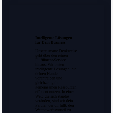
Intelligente Lösungen
für Dein Business:
Unsere smarte Denkweise
geht über den reinen
Fulfillment-Service
hinaus. Wir bieten
intelligente Lösungen, die
deinen Handel
vorantreiben und
gleichzeitig die
gemeinsamen Ressourcen
effizient nutzen. In einer
Welt, die sich ständig
verändert, sind wir dein
Partner, der dir hilft, den
Wettbewerbsvorteil zu