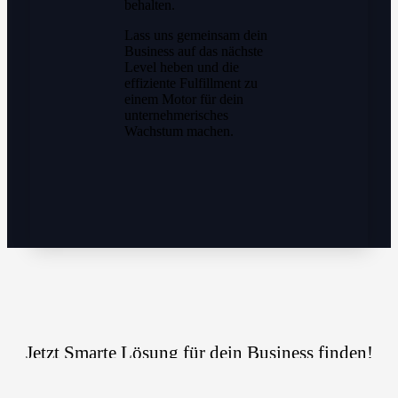
behalten.
Lass uns gemeinsam dein
Business auf das nächste
Level heben und die
effiziente Fulfillment zu
einem Motor für dein
unternehmerisches
Wachstum machen.
Jetzt Smarte Lösung für dein Business finden!
JETZT ANFRAGE STELLEN!