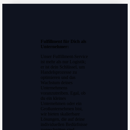
Fulfillment für Dich als
Unternehmer:
Unser Fulfillment-Service
ist mehr als nur Logistik;
er ist dein Schlüssel, um
Handelsprozesse zu
optimieren und das
Wachstum deines
Unternehmens
voranzutreiben. Egal, ob
du ein kleines
Unternehmen oder ein
Großunternehmen bist,
wir bieten skalierbare
Lösungen, die auf deine
individuellen Bedürfnisse
zugeschnitten sind.