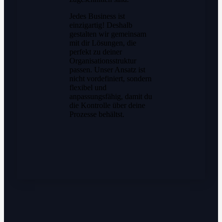
Jedes Business ist
einzigartig! Deshalb
gestalten wir gemeinsam
mit dir Lösungen, die
perfekt zu deiner
Organisationsstruktur
passen. Unser Ansatz ist
nicht vordefiniert, sondern
flexibel und
anpassungsfähig, damit du
die Kontrolle über deine
Prozesse behältst.